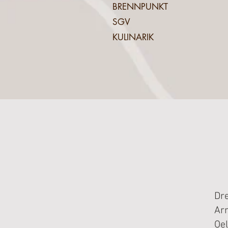
BRENNPUNKT
SGV
KULINARIK
Dre
Arn
Oe